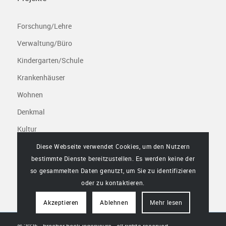
Forschung/Lehre
Verwaltung/Büro
Kindergarten/Schule
Krankenhäuser
Wohnen
Denkmal
Kultur
Freizeit/Sport
Diese Webseite verwendet Cookies, um den Nutzern
bestimmte Dienste bereitzustellen. Es werden keine der
Infrastruktur/Gewerbe
so gesammelten Daten genutzt, um Sie zu identifizieren
oder zu kontaktieren.
Akzeptieren
Ablehnen
Mehr lesen
© 2026 - bracher bock ingenieure - all rights reserved