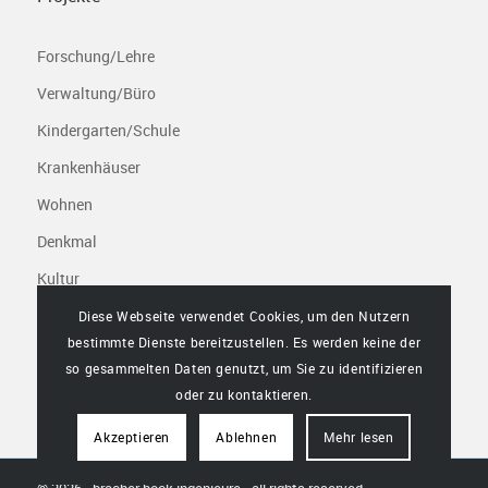
Forschung/Lehre
Verwaltung/Büro
Kindergarten/Schule
Krankenhäuser
Wohnen
Denkmal
Kultur
Freizeit/Sport
Diese Webseite verwendet Cookies, um den Nutzern
bestimmte Dienste bereitzustellen. Es werden keine der
Infrastruktur/Gewerbe
so gesammelten Daten genutzt, um Sie zu identifizieren
oder zu kontaktieren.
Akzeptieren
Ablehnen
Mehr lesen
© 2026 - bracher bock ingenieure - all rights reserved