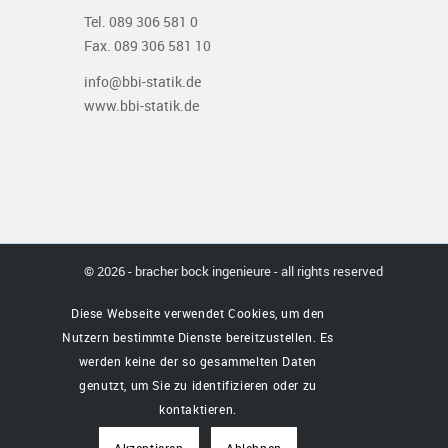
Tel. 089 306 581 0
Fax. 089 306 581 10
info@bbi-statik.de
www.bbi-statik.de
© 2026 - bracher bock ingenieure - all rights reserved
Diese Webseite verwendet Cookies, um den
Nutzern bestimmte Dienste bereitzustellen. Es
werden keine der so gesammelten Daten
genutzt, um Sie zu identifizieren oder zu
kontaktieren.
Akzeptieren
Ablehnen