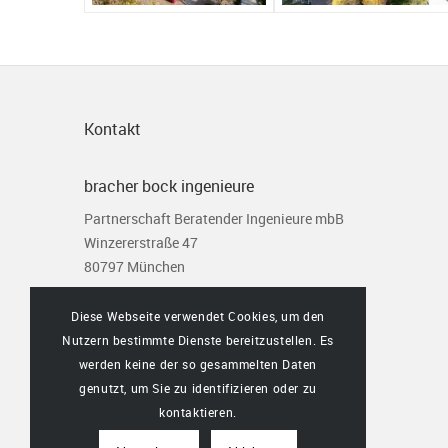
Kontakt
bracher bock ingenieure
Partnerschaft Beratender Ingenieure mbB
Winzererstraße 47
80797 München
Tel. 089 306 581 0
Diese Webseite verwendet Cookies, um den
Fax. 089 306 581 10
Nutzern bestimmte Dienste bereitzustellen. Es
info@bbi-statik.de
werden keine der so gesammelten Daten
www.bbi-statik.de
genutzt, um Sie zu identifizieren oder zu
kontaktieren.