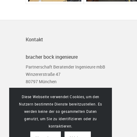
Kontakt
bracher bock ingenieure
Partnerschaft Beratender Ingenieure mbB
Winzererstraße 47
80797 München
Tel. 089 306 581 0
Diese Webseite verwendet Cookies, um den
Fax. 089 306 581 10
Nutzern bestimmte Dienste bereitzustellen. Es
info@bbi-statik.de
werden keine der so gesammelten Daten
www.bbi-statik.de
genutzt, um Sie zu identifizieren oder zu
kontaktieren.