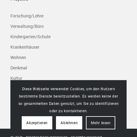
Forschung/Lehre
Verwaltung/Büro
Kindergarten/Schule
Krankenhäuser
Wohnen
Denkmal
Kultur
Freizeit/Sport
Diese Webseite verwendet Cookies, um den Nutzern
bestimmte Dienste bereitzustellen. Es werden keine der
Infrastruktur/Gewerbe
so gesammelten Daten genutzt, um Sie zu identifizieren
oder zu kontaktieren.
Akzeptieren
Ablehnen
Mehr lesen
© 2026 - bracher bock ingenieure - all rights reserved